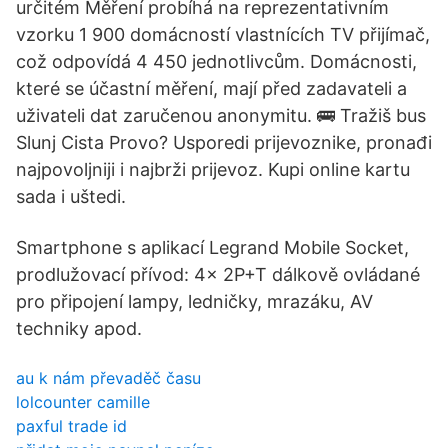
určitém Měření probíhá na reprezentativním
vzorku 1 900 domácností vlastnících TV přijímač,
což odpovídá 4 450 jednotlivcům. Domácnosti,
které se účastní měření, mají před zadavateli a
uživateli dat zaručenou anonymitu. 🚌 Tražiš bus
Slunj Cista Provo? Usporedi prijevoznike, pronađi
najpovoljniji i najbrži prijevoz. Kupi online kartu
sada i uštedi.
Smartphone s aplikací Legrand Mobile Socket,
prodlužovací přívod: 4x 2P+T dálkově ovládané
pro připojení lampy, ledničky, mrazáku, AV
techniky apod.
au k nám převaděč času
lolcounter camille
paxful trade id