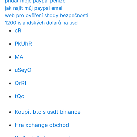
přidat moje paypal peníze
jak najít můj paypal email
web pro ověření shody bezpečnosti
1200 islandských dolarů na usd
cR
PkUhR
MA
uSeyO
QrRI
tQc
Koupit btc s usdt binance
Hra xchange obchod