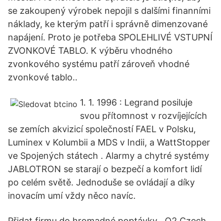
se zakoupený výrobek nepojil s dalšími finanními
náklady, ke kterým patří i správně dimenzované
napájení. Proto je potřeba SPOLEHLIVÉ VSTUPNÍ
ZVONKOVÉ TABLO. K výběru vhodného
zvonkového systému patří zároveň vhodné
zvonkové tablo..
1. 1. 1996 : Legrand posiluje
svou přítomnost v rozvíjejících
se zemích akvizicí společností FAEL v Polsku,
Luminex v Kolumbii a MDS v Indii, a WattStopper
ve Spojených státech . Alarmy a chytré systémy
JABLOTRON se starají o bezpečí a komfort lidí
po celém světě. Jednoduše se ovládají a díky
inovacím umí vždy něco navíc.
Přidat firmu do hromadné poptávky . O2 Czech