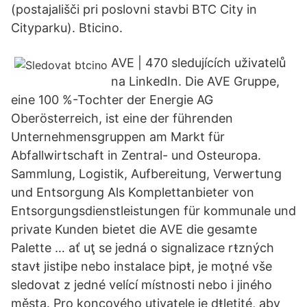
(postajališči pri poslovni stavbi BTC City in
Cityparku). Bticino.
AVE | 470 sledujících uživatelů
na LinkedIn. Die AVE Gruppe,
eine 100 %-Tochter der Energie AG
Oberösterreich, ist eine der führenden
Unternehmensgruppen am Markt für
Abfallwirtschaft in Zentral- und Osteuropa.
Sammlung, Logistik, Aufbereitung, Verwertung
und Entsorgung Als Komplettanbieter von
Entsorgungsdienstleistungen für kommunale und
private Kunden bietet die AVE die gesamte
Palette … ať uţ se jedná o signalizace rŧzných
stavŧ jistiþe nebo instalace þipŧ, je moţné vše
sledovat z jedné velící místnosti nebo i jiného
města. Pro koncového uţivatele je dŧleţité, aby