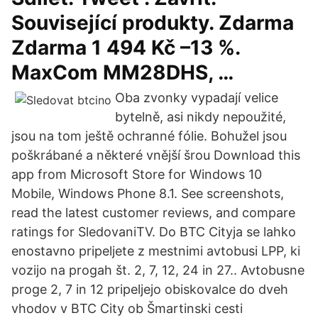
Související produkty. Zdarma
Zdarma 1 494 Kč –13 %.
MaxCom MM28DHS, …
Oba zvonky vypadají velice
bytelně, asi nikdy nepoužité,
jsou na tom ještě ochranné fólie. Bohužel jsou
poškrábané a některé vnější šrou Download this
app from Microsoft Store for Windows 10
Mobile, Windows Phone 8.1. See screenshots,
read the latest customer reviews, and compare
ratings for SledovaniTV. Do BTC Cityja se lahko
enostavno pripeljete z mestnimi avtobusi LPP, ki
vozijo na progah št. 2, 7, 12, 24 in 27.. Avtobusne
proge 2, 7 in 12 pripeljejo obiskovalce do dveh
vhodov v BTC City ob Šmartinski cesti