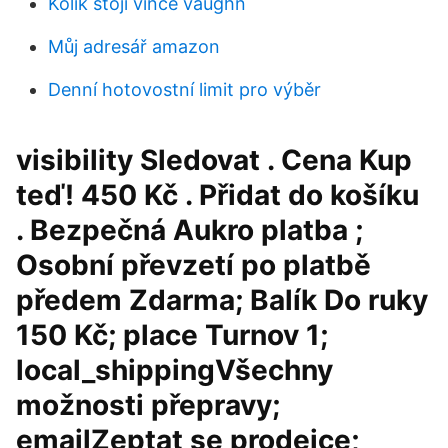
Kolik stojí vince vaughn
Můj adresář amazon
Denní hotovostní limit pro výběr
visibility Sledovat . Cena Kup
teď! 450 Kč . Přidat do košíku
. Bezpečná Aukro platba ;
Osobní převzetí po platbě
předem Zdarma; Balík Do ruky
150 Kč; place Turnov 1;
local_shippingVšechny
možnosti přepravy;
emailZeptat se prodejce;