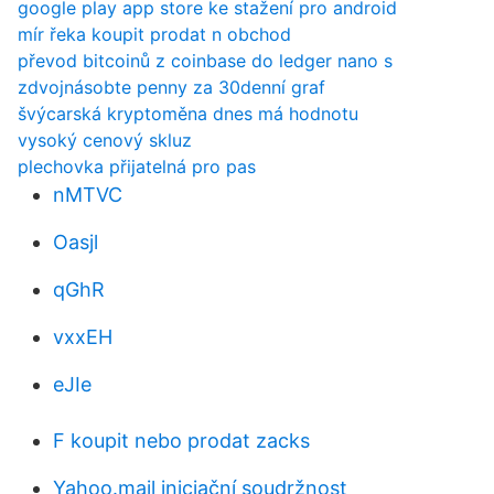
google play app store ke stažení pro android
mír řeka koupit prodat n obchod
převod bitcoinů z coinbase do ledger nano s
zdvojnásobte penny za 30denní graf
švýcarská kryptoměna dnes má hodnotu
vysoký cenový skluz
plechovka přijatelná pro pas
nMTVC
Oasjl
qGhR
vxxEH
eJIe
F koupit nebo prodat zacks
Yahoo.mail iniciační soudržnost