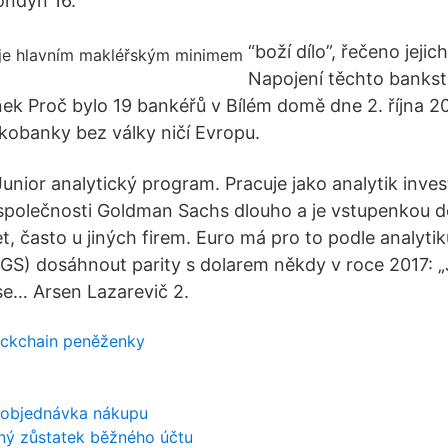
ondýn 16.
“boží dílo”, řečeno jejic
Napojení těchto bankste
nek Proč bylo 19 bankéřů v Bílém domě dne 2. října 2
lkobanky bez války ničí Evropu.
nior analytický program. Pracuje jako analytik inves
společnosti Goldman Sachs dlouho a je vstupenkou do
et, často u jiných firem. Euro má pro to podle analyti
GS) dosáhnout parity s dolarem někdy v roce 2017: 
se… Arsen Lazarevič 2.
lockchain peněženky
 objednávka nákupu
ý zůstatek běžného účtu