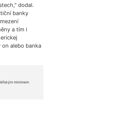
tech," dodal.
tiční banky
omezení
ěny a tím i
erickej
y on alebo banka