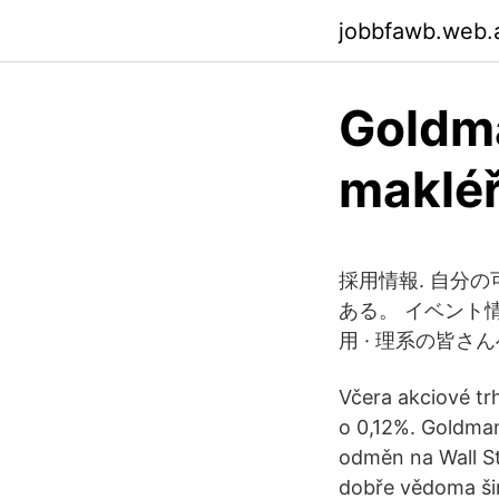
jobbfawb.web.
Goldma
maklé
採用情報. 自分
ある。 イベント情報
用 · 理系の皆さ
Včera akciové t
o 0,12%. Goldman
odměn na Wall St
dobře vědoma šir