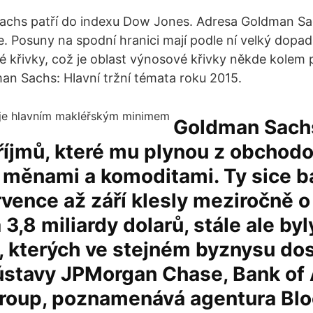
achs patří do indexu Dow Jones. Adresa Goldman Sac
le. Posuny na spodní hranici mají podle ní velký dopa
é křivky, což je oblast výnosové křivky někde kolem 
man Sachs: Hlavní tržní témata roku 2015.
Goldman Sachs
říjmů, které mu plynou z obchodo
, měnami a komoditami. Ty sice 
ence až září klesly meziročně o
3,8 miliardy dolarů, stále ale byl
, kterých ve stejném byznysu dos
ústavy JPMorgan Chase, Bank of
group, poznamenává agentura Bl