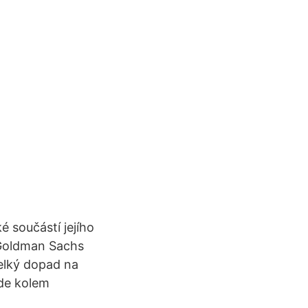
 součástí jejího
 Goldman Sachs
velký dopad na
kde kolem