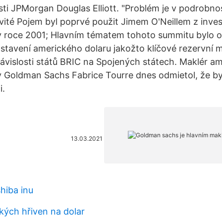
ti JPMorgan Douglas Elliott. "Problém je v podrobnos
vité Pojem byl poprvé použit Jimem O'Neillem z inves
 roce 2001; Hlavním tématem tohoto summitu bylo 
tavení amerického dolaru jakožto klíčové rezervní m
závislosti států BRIC na Spojených státech. Maklér am
y Goldman Sachs Fabrice Tourre dnes odmietol, že b
i.
13.03.2021
shiba inu
ských hřiven na dolar