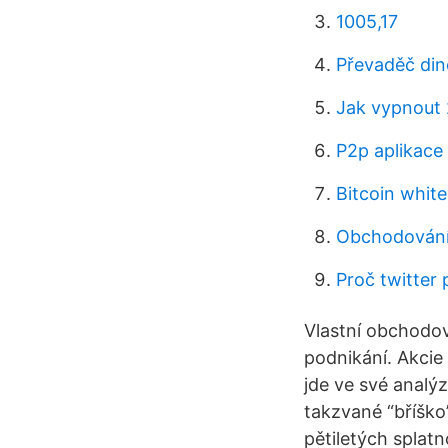
1005,17
Převaděč din
Jak vypnout 
P2p aplikace
Bitcoin whit
Obchodování
Proč twitter 
Vlastní obchodov
podnikání. Akci
jde ve své analýz
takzvané “bříško
pětiletých splat