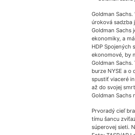
Goldman Sachs. "
úroková sadzba j
Goldman Sachs je
ekonomiky, a má 
HDP Spojených st
ekonomové, by mě
Goldman Sachs. V
burze NYSE a o d
spustiť viaceré 
až do svojej smr
Goldman Sachs ne
Prvoradý cieľ br
tímu šancu zvíťaz
súperovej sieti.