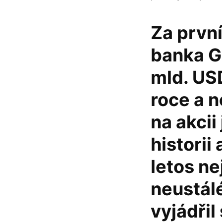
Za prvn
banka G
mld. USD
roce a n
na akcii
historii
letos ne
neustálé
vyjádřil