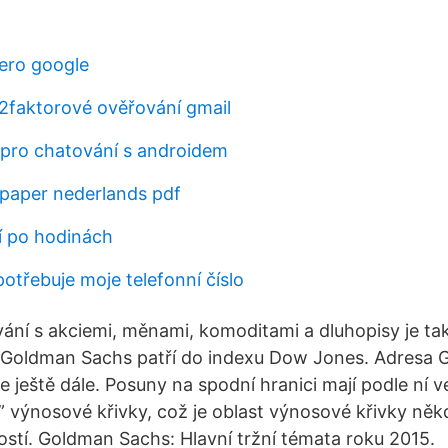
ero google
2faktorové ověřování gmail
 pro chatování s androidem
epaper nederlands pdf
 po hodinách
potřebuje moje telefonní číslo
ání s akciemi, měnami, komoditami a dluhopisy je také
e Goldman Sachs patří do indexu Dow Jones. Adresa
e ještě dále. Posuny na spodní hranici mají podle ní 
” výnosové křivky, což je oblast výnosové křivky ně
ností. Goldman Sachs: Hlavní tržní témata roku 2015.