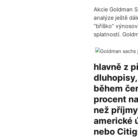
Akcie Goldman S
analýze ještě dá
“bříško” výnosov
splatností. Gold
hlavně z p
dluhopisy
během červ
procent na 
než příjmy
americké 
nebo Citi