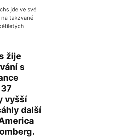
hs jde ve své
d na takzvané
pětiletých
 žije
vání s
bance
 37
y vyšší
áhly další
 America
oomberg.