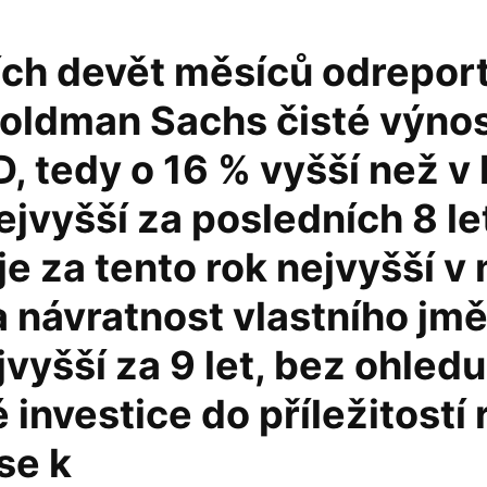
ích devět měsíců odrepor
oldman Sachs čisté výno
, tedy o 16 % vyšší než v
ejvyšší za posledních 8 le
 je za tento rok nejvyšší v 
 a návratnost vlastního jmě
jvyšší za 9 let, bez ohled
 investice do příležitostí 
 se k