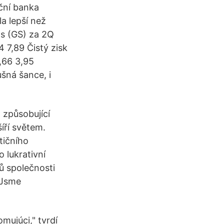
ční banka
a lepší než
hs (GS) za 2Q
 7,89 Čistý zisk
,66 3,95
šná šance, i
způsobující
íří světem.
tičního
 lukrativní
ků společnosti
„Jsme
omujúci," tvrdí