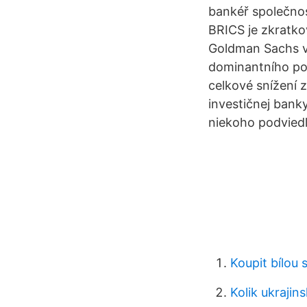
bankéř společnos
BRICS je zkratko
Goldman Sachs v
dominantního pos
celkové snížení 
investičnej bank
niekoho podviedl
Koupit bílou 
Kolik ukrajin