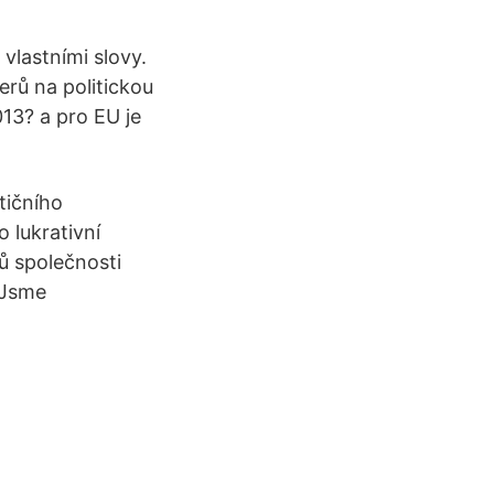
h vlastními slovy.
rů na politickou
013? a pro EU je
tičního
 lukrativní
ků společnosti
„Jsme