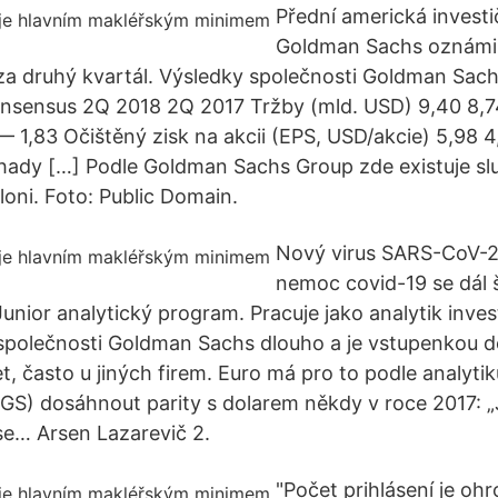
Přední americká investi
Goldman Sachs oznámil
za druhý kvartál. Výsledky společnosti Goldman Sac
sensus 2Q 2018 2Q 2017 Tržby (mld. USD) 9,40 8,74
— 1,83 Očištěný zisk na akcii (EPS, USD/akcie) 5,98 4
ady […] Podle Goldman Sachs Group zde existuje slu
 loni. Foto: Public Domain.
Nový virus SARS-CoV-2 
nemoc covid-19 se dál š
nior analytický program. Pracuje jako analytik inves
společnosti Goldman Sachs dlouho a je vstupenkou do
et, často u jiných firem. Euro má pro to podle analyti
GS) dosáhnout parity s dolarem někdy v roce 2017: 
se… Arsen Lazarevič 2.
"Počet prihlásení je ohr