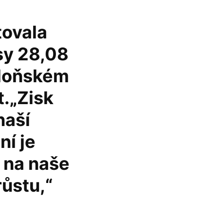
tovala
sy 28,08
 loňském
t.„Zisk
naší
ní je
u na naše
růstu,“