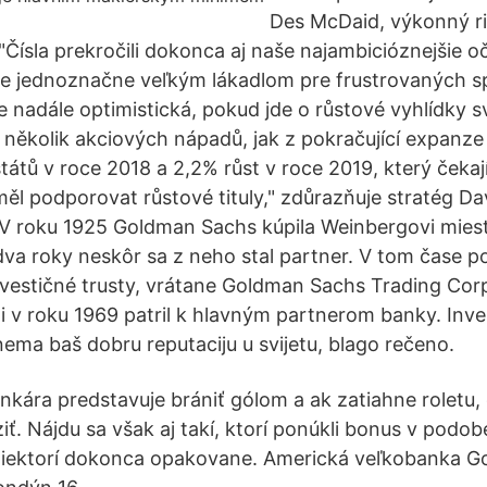
Des McDaid, výkonný ri
Čísla prekročili dokonca aj naše najambicióznejšie o
e jednoznačne veľkým lákadlom pre frustrovaných spo
 nadále optimistická, pokud jde o růstové vyhlídky 
několik akciových nápadů, jak z pokračující expanze t
átů v roce 2018 a 2,2% růst v roce 2019, který čekají
l podporovat růstové tituly," zdůrazňuje stratég Dav
 roku 1925 Goldman Sachs kúpila Weinbergovi miest
va roky neskôr sa z neho stal partner. V tom čase 
investičné trusty, vrátane Goldman Sachs Trading Cor
ti v roku 1969 patril k hlavným partnerom banky. Inve
ma baš dobru reputaciju u svijetu, blago rečeno.
ankára predstavuje brániť gólom a ak zatiahne roletu
iť. Nájdu sa však aj takí, ktorí ponúkli bonus v podob
 Niektorí dokonca opakovane. Americká veľkobanka 