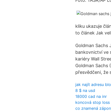
Foto: TASR/AP L
kliku ukazuje člá
to článek Jak ve
Goldman Sachs Ju
bankovnictví ve 
kariéry Wall Stre
Goldman Sachs (
přesvědčeni, že 
jak najít adresu b
8 $ na usd
18000 cad na inr
koncová stop loss
co znamená záporn