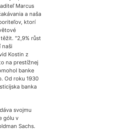
aditeľ Marcus
čakávania a naša
riteľov, ktorí
světové
ěžit. "2,9% růst
 naši
id Kostin z
o na prestížnej
pomohol banke
p. Od roku 1930
sticijska banka
, dáva svojmu
e gólu v
Goldman Sachs.