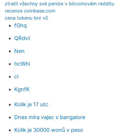
ztratil všechny své peníze v bitcoinovém redditu
recenze coinbase.com
cena tokenu bnr vč
fGhq
QRdvt
Nen
hcWhI
ci
KgnfK
Kolik je 17 utc
Dnes míra vajec v bangalore
Kolik je 30000 wonů v peso