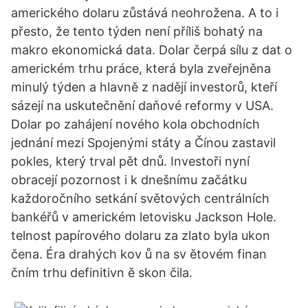
amerického dolaru zůstává neohrožena. A to i
přesto, že tento týden není příliš bohatý na
makro ekonomická data. Dolar čerpá sílu z dat o
americkém trhu práce, která byla zveřejněna
minulý týden a hlavně z nadějí investorů, kteří
sázejí na uskutečnění daňové reformy v USA.
Dolar po zahájení nového kola obchodních
jednání mezi Spojenými státy a Čínou zastavil
pokles, který trval pět dnů. Investoři nyní
obracejí pozornost i k dnešnímu začátku
každoročního setkání světových centrálních
bankéřů v americkém letovisku Jackson Hole.
telnost papírového dolaru za zlato byla ukon
čena. Éra drahých kov ů na sv ětovém finan
čním trhu definitivn ě skon čila.