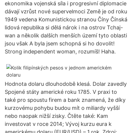
ekonomika vojenská síla i progresivní diplomacie
dávají vzrůst nové supervelmoci Země je od roku
1949 vedena Komunistickou stranou Číny Čínská
lidová republika si dělá nárok i na ostrov Tchaj-
wan a několik dalších menších území tyto oblasti
jsou však A byla jsem schopná si ho dovolit!
Strong independent woman, rozumíš! Haha.
Hodnota dolaru dlouhodobě klesá. Dolar zavedly
Spojené státy americké roku 1785. V praxi to
také pro spoustu firem a bank znamená, že díky
kurzovému pohybu budou mít o miliardy vyšší
nebo naopak nižší zisky. Čtěte také: Kam
investovat v roce 2014; Vývoj kurzu eura k
americkému dolaru (EUR/USD) – 1 rok. Zdroj: