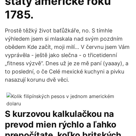
státy americké roku
1785.
Prostě těžký život baťůžkáře, no. S tímhle
výhledem jsem si mlaskala nad svým pozdním
obědem Kde začít, moji milí… V červnu jsem Vám
vyprávěla - ještě jako slečna - o třicetidenní
„fitness výzvě“. Dnes už je ze mě paní (yaaay), a
to poslední, o če Celé mexické kuchyni a pivku
nasazují korunu dvě věci.
S kurzovou kalkulačkou na
prevod mien rýchlo a ľahko
prepočítate, koľko britských