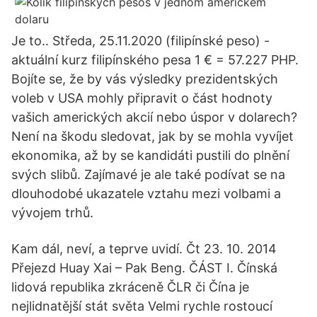
Je to.. Středa, 25.11.2020 (filipínské peso) -
aktuální kurz filipínského pesa 1 € = 57.227 PHP.
Bojíte se, že by vás výsledky prezidentských
voleb v USA mohly připravit o část hodnoty
vašich amerických akcií nebo úspor v dolarech?
Není na škodu sledovat, jak by se mohla vyvíjet
ekonomika, až by se kandidáti pustili do plnění
svých slibů. Zajímavé je ale také podívat se na
dlouhodobé ukazatele vztahu mezi volbami a
vývojem trhů.
Kam dál, neví, a teprve uvidí. Čt 23. 10. 2014
Přejezd Huay Xai – Pak Beng. ČÁST I. Čínská
lidová republika zkráceně ČLR či Čína je
nejlidnatější stát světa Velmi rychle rostoucí